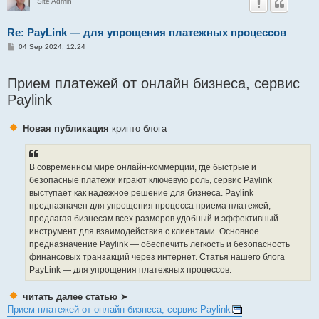
Site Admin
Re: PayLink — для упрощения платежных процессов
P
04 Sep 2024, 12:24
o
s
t
Прием платежей от онлайн бизнеса, сервис
Paylink
Новая публикация
крипто блога
В современном мире онлайн-коммерции, где быстрые и
безопасные платежи играют ключевую роль, сервис Paylink
выступает как надежное решение для бизнеса. Paylink
предназначен для упрощения процесса приема платежей,
предлагая бизнесам всех размеров удобный и эффективный
инструмент для взаимодействия с клиентами. Основное
предназначение Paylink — обеспечить легкость и безопасность
финансовых транзакций через интернет. Статья нашего блога
PayLink — для упрощения платежных процессов.
читать далее статью
➤
Прием платежей от онлайн бизнеса, сервис Paylink