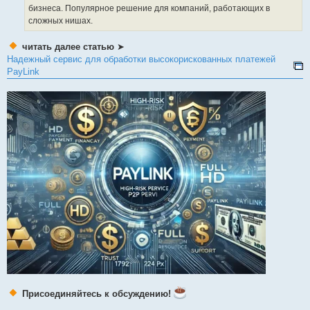
бизнеса. Популярное решение для компаний, работающих в
сложных нишах.
читать далее статью
➤
Надежный сервис для обработки высокорискованных платежей
PayLink
Присоединяйтесь к обсуждению!