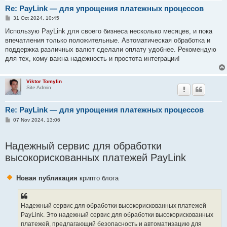
Re: PayLink — для упрощения платежных процессов
P
31 Oct 2024, 10:45
o
s
Использую PayLink для своего бизнеса несколько месяцев, и пока
t
впечатления только положительные. Автоматическая обработка и
поддержка различных валют сделали оплату удобнее. Рекомендую
для тех, кому важна надежность и простота интеграции!
Viktor Tomylin
Site Admin
Re: PayLink — для упрощения платежных процессов
P
07 Nov 2024, 13:06
o
s
t
Надежный сервис для обработки
высокорискованных платежей PayLink
Новая публикация
крипто блога
Надежный сервис для обработки высокорискованных платежей
PayLink. Это надежный сервис для обработки высокорискованных
платежей, предлагающий безопасность и автоматизацию для