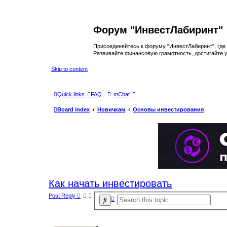
Форум "ИнвестЛабиринт"
Присоединяйтесь к форуму "ИнвестЛабиринт", где 
Развивайте финансовую грамотность, достигайте у
Skip to content
Quick links
FAQ
mChat
Board index
Новичкам
Основы инвестирования
Как начать инвестировать
Post Reply
A
S
d
e
v
a
a
r
n