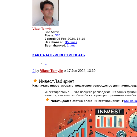
c
c
e
h
d
s
e
a
r
c
Viktor Tomylin
h
Site Admin
Posts:
335
Joined:
05 Feb 2024, 14:14
Has thanked:
35 times
Been thanked:
1 time
КАК НАЧАТЬ ИНВЕСТИРОВАТЬ
P
by
Viktor Tomylin
»
17 Jun 2024, 13:19
o
s
ИнвестЛабиринт
t
Как начать инвестировать: пошаговое руководство для начинающ
Инвестирование — это процесс распределения ваших финанс
инвестированию, чтобы избежать распространенных ошибок 
читать далее
статью блога "ИнвестЛабиринт" ➤
Как нач