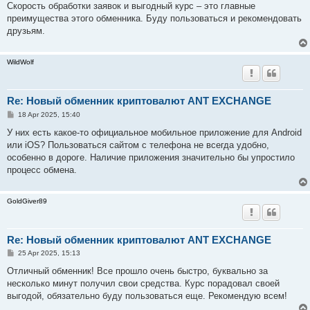
s
Скорость обработки заявок и выгодный курс – это главные
t
преимущества этого обменника. Буду пользоваться и рекомендовать
друзьям.
WildWolf
Re: Новый обменник криптовалют ANT EXCHANGE
P
18 Apr 2025, 15:40
o
s
У них есть какое-то официальное мобильное приложение для Android
t
или iOS? Пользоваться сайтом с телефона не всегда удобно,
особенно в дороге. Наличие приложения значительно бы упростило
процесс обмена.
GoldGiver89
Re: Новый обменник криптовалют ANT EXCHANGE
P
25 Apr 2025, 15:13
o
s
Отличный обменник! Все прошло очень быстро, буквально за
t
несколько минут получил свои средства. Курс порадовал своей
выгодой, обязательно буду пользоваться еще. Рекомендую всем!