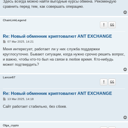
s
Здесь всегда можно найти выгодные курсы обмена. Рекомендую
t
сравнить перед тем, как совершать операцию.
ChainLinkLegend
Re: Новый обменник криптовалют ANT EXCHANGE
P
07 Mar 2025, 14:21
o
s
Меня интересует, работает ли у них служба поддержки
t
круглосуточно. Бывают ситуации, когда нужно срочно решить вопрос,
и важно, чтобы кто-то был на связи в любое время. Кто-нибудь
может подтвердить?
Lancer67
Re: Новый обменник криптовалют ANT EXCHANGE
P
13 Mar 2025, 14:18
o
s
Сайт работает стабильно, без сбоев.
t
Olga_crypto