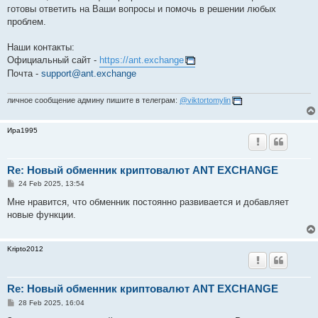
готовы ответить на Ваши вопросы и помочь в решении любых
проблем.
Наши контакты:
Официальный сайт -
https://ant.exchange
Почта -
support@ant.exchange
личное сообщение админу пишите в телеграм:
@viktortomylin
Ира1995
Re: Новый обменник криптовалют ANT EXCHANGE
P
24 Feb 2025, 13:54
o
s
Мне нравится, что обменник постоянно развивается и добавляет
t
новые функции.
Kripto2012
Re: Новый обменник криптовалют ANT EXCHANGE
P
28 Feb 2025, 16:04
o