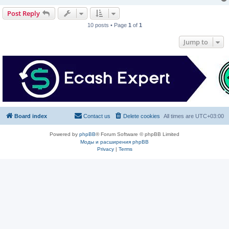
Post Reply
10 posts • Page
1
of
1
Jump to
Board index
Contact us
Delete cookies
All times are
UTC+03:00
Powered by
phpBB
® Forum Software © phpBB Limited
Моды и расширения phpBB
Privacy
|
Terms