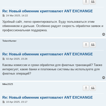
Re: Новый обменник криптовалют ANT EXCHANGE
P
24 Mar 2025, 14:22
o
s
Удобный сайт, легко ориентироваться. Буду пользоваться этим
t
обменником и дальше. Особенно радует скорость обработки заявок и
профессиональная поддержка.
TokenHunter
Re: Новый обменник криптовалют ANT EXCHANGE
P
02 Apr 2025, 15:26
o
s
Каковы комиссии и сроки обработки для фиатных транзакций? Также
t
интересует, какие банки и платежные системы вы используете для
фиатных операций?
Mike2025
Re: Новый обменник криптовалют ANT EXCHANGE
P
10 Apr 2025, 15:17
o