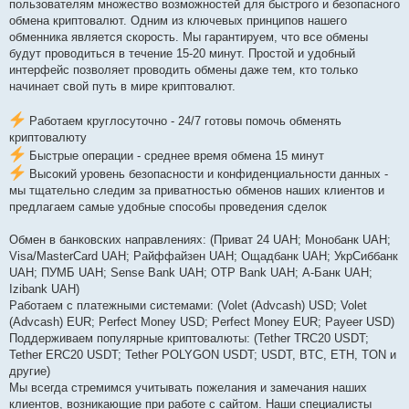
пользователям множество возможностей для быстрого и безопасного
обмена криптовалют. Одним из ключевых принципов нашего
обменника является скорость. Мы гарантируем, что все обмены
будут проводиться в течение 15-20 минут. Простой и удобный
интерфейс позволяет проводить обмены даже тем, кто только
начинает свой путь в мире криптовалют.
Работаем круглосуточно - 24/7 готовы помочь обменять
криптовалюту
Быстрые операции - среднее время обмена 15 минут
Высокий уровень безопасности и конфиденциальности данных -
мы тщательно следим за приватностью обменов наших клиентов и
предлагаем самые удобные способы проведения сделок
Обмен в банковских направлениях: (Приват 24 UAH; Монобанк UAH;
Visa/MasterCard UAH; Райффайзен UAH; Ощадбанк UAH; УкрСиббанк
UAH; ПУМБ UAH; Sense Bank UAH; OTP Bank UAH; А-Банк UAH;
Izibank UAH)
Работаем с платежными системами: (Volet (Advcash) USD; Volet
(Advcash) EUR; Perfect Money USD; Perfect Money EUR; Payeer USD)
Поддерживаем популярные криптовалюты: (Tether TRC20 USDT;
Tether ERC20 USDT; Tether POLYGON USDT; USDT, BTC, ETH, TON и
другие)
Мы всегда стремимся учитывать пожелания и замечания наших
клиентов, возникающие при работе с сайтом. Наши специалисты