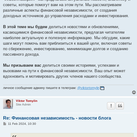
советы, которые помогут вам на этом пути. Мы рассматриваем
различные аспекты финансовой независимости, от создания
доходных источников до управления расходами и инвестирования.
В этой теме мы будем
делиться новостями и обновлениями,
касающимися финансовой независимости, предлагая читателям
наиболее актуальную и полезную информацию. Мы обсудим, какие
шаги могут помочь вам приблизиться к вашей цели, включая советы
по сбережению, инвестированию, минимизации долгов и созданию
пассивного дохода.
Мы призываем вас
делиться своими историями, успехами и
вызовами на пути к финансовой независимости. Ваш опыт может
вдохновить и мотивировать других членов нашего сообщества.
личное сообщение админу пишите в телеграм:
@viktortomylin
Viktor Tomylin
Site Admin
Re: Финансовая независимость - новости блога
P
11 Feb 2024, 10:30
o
s
t