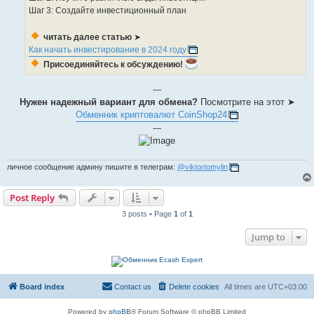
Шаг 3: Создайте инвестиционный план
читать далее статью
➤
Как начать инвестирование в 2024 году
Присоединяйтесь к обсуждению!
---
Нужен надежный вариант для обмена?
Посмотрите на этот ➤
Обменник криптовалют CoinShop24
---
личное сообщение админу пишите в телеграм:
@viktortomylin
Post Reply
3 posts • Page
1
of
1
Jump to
Board index
Contact us
Delete cookies
All times are
UTC+03:00
Powered by
phpBB
® Forum Software © phpBB Limited