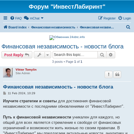
Форум "ИнвестЛабиринт"
FAQ
mChat
Register
Login
S
Board index
Финансовая независимость
Финансовая независимость
e
a
Финансовая независимость - новости блога
r
Search
Advanced s
Post Reply
c
3 posts • Page
1
of
1
h
Viktor Tomylin
Site Admin
Финансовая независимость - новости блога
P
11 Feb 2024, 10:29
o
s
Изучите стратегии и советы
для достижения финансовой
t
независимости с последними обновлениями от "ИнвестЛабиринт".
Путь к финансовой независимости
уникален для каждого, но
общий для всех является стремление к свободе от финансовых
ограничений и возможности жить жизнью по своим правилам. В
"ИнвестЛабиринт" мы предлагаем актуальные новости, аналитику и