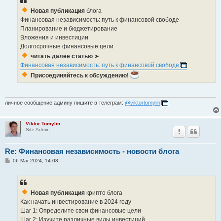
Новая публикация
блога
Финансовая независимость: путь к финансовой свободе
Планирование и бюджетирование
Вложения и инвестиции
Долгосрочные финансовые цели
читать далее статью
➤
Финансовая независимость: путь к финансовой свободе
Присоединяйтесь к обсуждению!
личное сообщение админу пишите в телеграм:
@viktortomylin
Viktor Tomylin
Site Admin
Re: Финансовая независимость - новости блога
P
06 Mar 2024, 14:08
o
s
t
Новая публикация
крипто блога
Как начать инвестирование в 2024 году
Шаг 1: Определите свои финансовые цели
Шаг 2: Изучите различные виды инвестиций