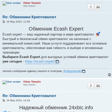
Viktor Tomylin
Site Admin
Re: Обменники Криптовалют
P
16 May 2024, 12:58
o
s
Обменник Ecash Expert
t
Ecash.expert — ваш надежный партнер в мире криптовалют.
Быстрый и безопасный обмен криптовалют на наличные с
минимальной комиссией. Наши услуги поддерживают все основные
криптовалюты, обеспечивая вам гибкость в выборе и мгновенные
транзакции.
Выберите Ecash Expert
для выгодных условий обмена криптовалют
уже сегодня
-
https://ecash.expert/
личное сообщение админу пишите в телеграм:
@viktortomylin
Viktor Tomylin
Site Admin
Re: Обменники Криптовалют
P
16 May 2024, 14:18
o
s
Надежный обменник 24xbtc.info
t