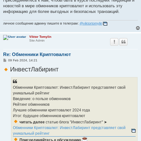
Присоединяйтесь к нам, чтобы быть в курсе последних тенденций и
новостей в мире обменников криптовалют и использовать эту
информацию для более выгодных и безопасных транзакций.
личное сообщение админу пишите в телеграм:
@viktortomylin
Viktor Tomylin
Site Admin
Re: Обменники Криптовалют
P
09 Feb 2024, 14:21
o
s
ИнвестЛабиринт
t
Обменники Криптовалют: ИнвестЛабиринт представляет свой
уникальный рейтинг
Введение: о пользе обменников
Рейтинг обменников
Лучшие обменники криптовалют 2024 года
Итог: будущее обменников криптовалют
читать далее
статью блога "ИнвестЛабиринт" ➤
Обменники Криптовалют: ИнвестЛабиринт представляет свой
уникальный рейтинг
Присоединяйтесь к обсуждению