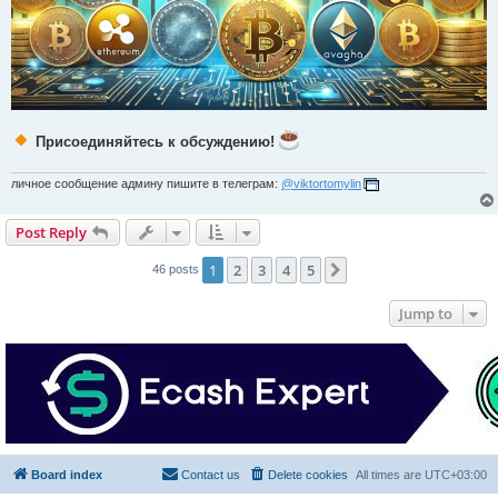
Присоединяйтесь к обсуждению!
личное сообщение админу пишите в телеграм:
@viktortomylin
Post Reply
1
2
3
4
5
Next
46 posts
Jump to
Board index
Contact us
Delete cookies
All times are
UTC+03:00