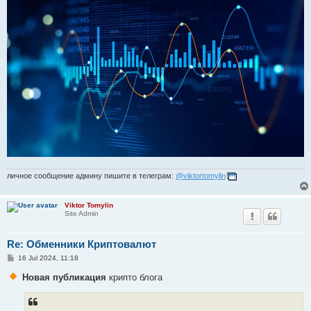
личное сообщение админу пишите в телеграм:
@viktortomylin
Viktor Tomylin
Site Admin
Re: Обменники Криптовалют
P
16 Jul 2024, 11:18
o
s
Новая публикация
крипто блога
t