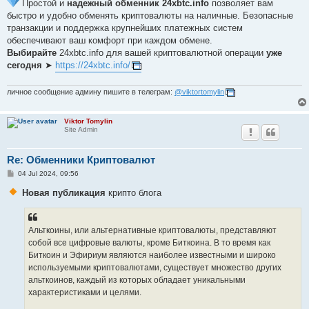
Простой и
надежный обменник 24xbtc.info
позволяет вам
быстро и удобно обменять криптовалюты на наличные. Безопасные
транзакции и поддержка крупнейших платежных систем
обеспечивают ваш комфорт при каждом обмене.
Выбирайте
24xbtc.info для вашей криптовалютной операции
уже
сегодня
➤
https://24xbtc.info/
личное сообщение админу пишите в телеграм:
@viktortomylin
Viktor Tomylin
Site Admin
Re: Обменники Криптовалют
P
04 Jul 2024, 09:56
o
s
Новая публикация
крипто блога
t
Альткоины, или альтернативные криптовалюты, представляют
собой все цифровые валюты, кроме Биткоина. В то время как
Биткоин и Эфириум являются наиболее известными и широко
используемыми криптовалютами, существует множество других
альткоинов, каждый из которых обладает уникальными
характеристиками и целями.