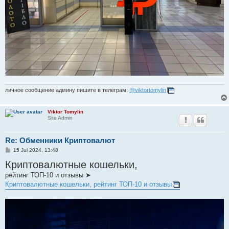
личное сообщение админу пишите в телеграм:
@viktortomylin
Viktor Tomylin
Site Admin
Re: Обменники Криптовалют
P
15 Jul 2024, 13:48
o
Криптовалютные кошельки,
s
t
рейтинг ТОП-10 и отзывы ➤
Криптовалютные кошельки, рейтинг ТОП-10 и отзывы