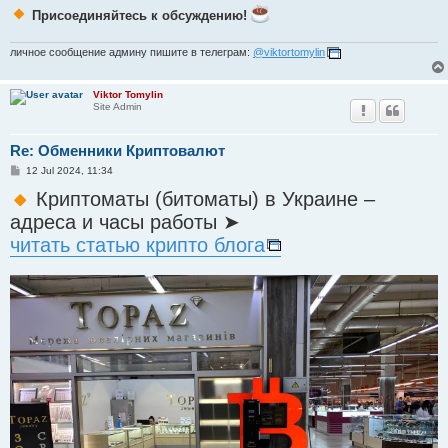
Присоединяйтесь к обсуждению!
личное сообщение админу пишите в телеграм:
@viktortomylin
Viktor Tomylin
Site Admin
Re: Обменники Криптовалют
P
12 Jul 2024, 11:34
o
s
Криптоматы (битоматы) в Украине –
t
адреса и часы работы ➤
читать статью крипто блога