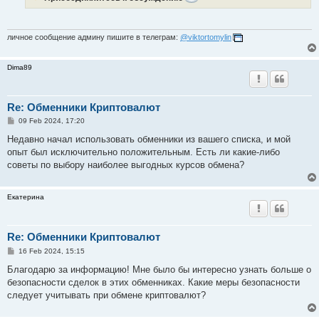
личное сообщение админу пишите в телеграм:
@viktortomylin
Dima89
Re: Обменники Криптовалют
P
09 Feb 2024, 17:20
o
s
Недавно начал использовать обменники из вашего списка, и мой
t
опыт был исключительно положительным. Есть ли какие-либо
советы по выбору наиболее выгодных курсов обмена?
Екатерина
Re: Обменники Криптовалют
P
16 Feb 2024, 15:15
o
s
Благодарю за информацию! Мне было бы интересно узнать больше о
t
безопасности сделок в этих обменниках. Какие меры безопасности
следует учитывать при обмене криптовалют?