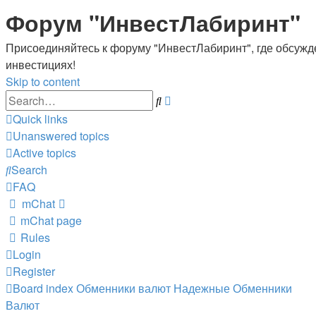
Форум "ИнвестЛабиринт"
Присоединяйтесь к форуму "ИнвестЛабиринт", где обсужде
инвестициях!
Skip to content
Advanced
Search
search
Quick links
Unanswered topics
Active topics
Search
FAQ
mChat
mChat page
Rules
Login
Register
Board index
Обменники валют
Надежные Обменники
Валют