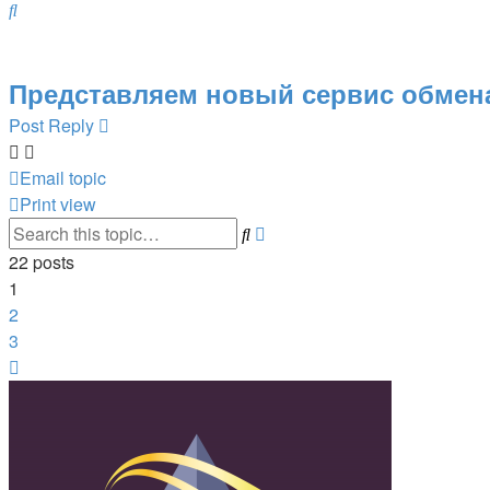
Search
Представляем новый сервис обмена
Post Reply
Email topic
Print view
Advanced
Search
search
22 posts
1
2
3
Next