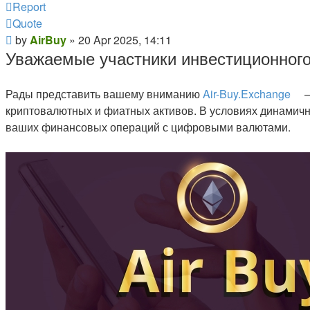
Report
Quote
Post
by
AirBuy
»
20 Apr 2025, 14:11
Уважаемые участники инвестиционного 
Рады представить вашему вниманию
Air-Buy.Exchange
–
криптовалютных и фиатных активов. В условиях динамич
ваших финансовых операций с цифровыми валютами.