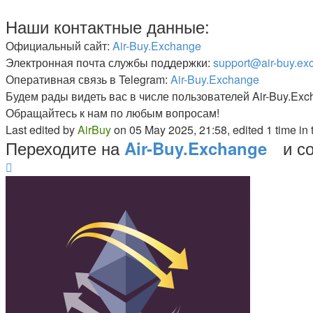
Наши контактные данные:
Официальный сайт:
Air-Buy.Exchange
Электронная почта службы поддержки:
support@air-buy.ex
Оперативная связь в Telegram:
Air-Buy.Exchange
Будем рады видеть вас в числе пользователей Air-Buy.Ex
Обращайтесь к нам по любым вопросам!
Last edited by
AirBuy
on 05 May 2025, 21:58, edited 1 time in t
Переходите на
и с
Air-Buy.Exchange
Top