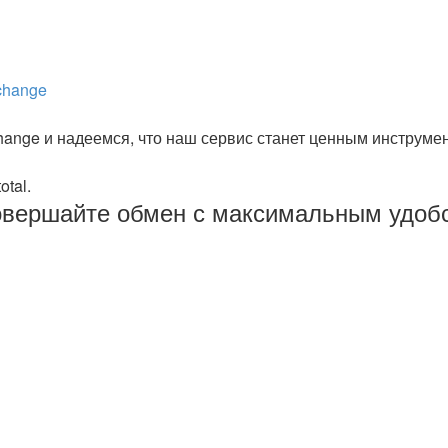
change
change и надеемся, что наш сервис станет ценным инструм
otal.
овершайте обмен с максимальным удоб