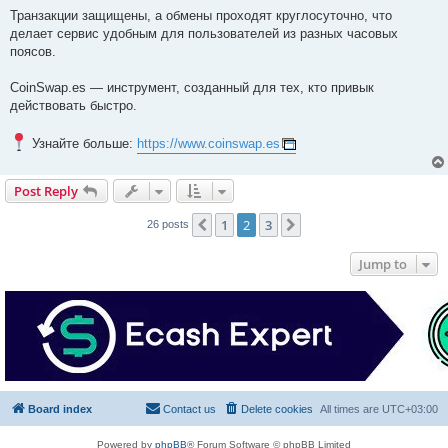
Транзакции защищены, а обмены проходят круглосуточно, что
делает сервис удобным для пользователей из разных часовых
поясов.
CoinSwap.es — инструмент, созданный для тех, кто привык
действовать быстро.
Узнайте больше:
https://www.coinswap.es
Post Reply
1
2
3
Previous
Next
26 posts
Jump to
Board index
Contact us
Delete cookies
All times are
UTC+03:00
Powered by
phpBB
® Forum Software © phpBB Limited