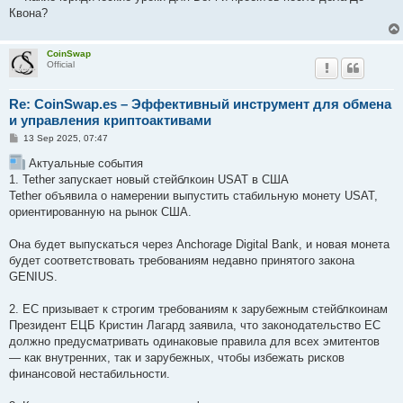
Квона?
CoinSwap
Official
Re: CoinSwap.es – Эффективный инструмент для обмена
и управления криптоактивами
P
13 Sep 2025, 07:47
o
s
Актуальные события
t
1. Tether запускает новый стейблкоин USAT в США
Tether объявила о намерении выпустить стабильную монету USAT,
ориентированную на рынок США.
Она будет выпускаться через Anchorage Digital Bank, и новая монета
будет соответствовать требованиям недавно принятого закона
GENIUS.
2. ЕС призывает к строгим требованиям к зарубежным стейблкоинам
Президент ЕЦБ Кристин Лагард заявила, что законодательство ЕС
должно предусматривать одинаковые правила для всех эмитентов
— как внутренних, так и зарубежных, чтобы избежать рисков
финансовой нестабильности.