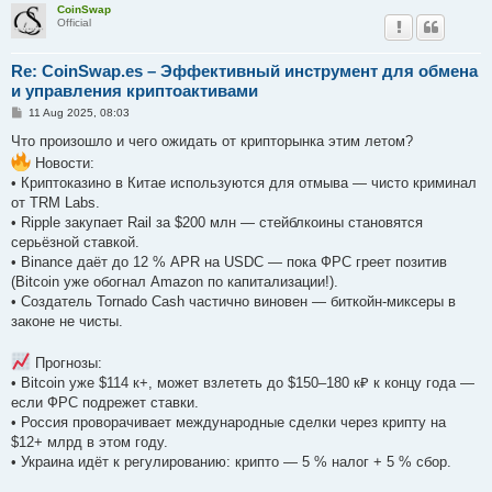
CoinSwap
Official
Re: CoinSwap.es – Эффективный инструмент для обмена
и управления криптоактивами
P
11 Aug 2025, 08:03
o
s
Что произошло и чего ожидать от крипторынка этим летом?
t
Новости:
• Криптоказино в Китае используются для отмыва — чисто криминал
от TRM Labs.
• Ripple закупает Rail за $200 млн — стейблкоины становятся
серьёзной ставкой.
• Binance даёт до 12 % APR на USDC — пока ФРС греет позитив
(Bitcoin уже обогнал Amazon по капитализации!).
• Создатель Tornado Cash частично виновен — биткойн-миксеры в
законе не чисты.
Прогнозы:
• Bitcoin уже $114 к+, может взлететь до $150–180 к₽ к концу года —
если ФРС подрежет ставки.
• Россия проворачивает международные сделки через крипту на
$12+ млрд в этом году.
• Украина идёт к регулированию: крипто — 5 % налог + 5 % сбор.