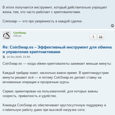
В итоге получается инструмент, который действительно упрощает
жизнь тем, кто часто работает с криптовалютами.
Coinswap — это про уверенность в каждой сделке.
CoinSwap
Official
Re: CoinSwap.es – Эффективный инструмент для обмена
и управления криптоактивами
P
14 Oct 2025, 21:50
o
s
CoinSwap.es — когда обмен криптовалюты занимает меньше минуты:
t
Каждый трейдер знает, насколько важно время. В криптоиндустрии
минуты решают всё — и потому CoinSwap.es делает ставку на
мгновенные операции и прозрачные курсы.
Сервис ориентирован на пользователей, для которых важны
скорость, приватность и удобство.
Команда CoinSwap.es обеспечивает круглосуточную поддержку и
стабильную работу даже при высокой нагрузке сети.