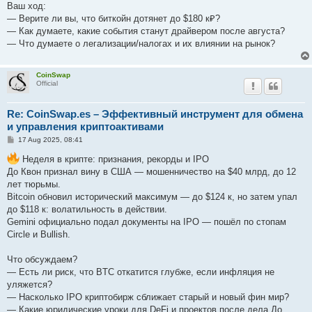
Ваш ход:
— Верите ли вы, что биткойн дотянет до $180 к₽?
— Как думаете, какие события станут драйвером после августа?
— Что думаете о легализации/налогах и их влиянии на рынок?
CoinSwap
Official
Re: CoinSwap.es – Эффективный инструмент для обмена
и управления криптоактивами
P
17 Aug 2025, 08:41
o
s
Неделя в крипте: признания, рекорды и IPO
t
До Квон признал вину в США — мошенничество на $40 млрд, до 12
лет тюрьмы.
Bitcoin обновил исторический максимум — до $124 к, но затем упал
до $118 к: волатильность в действии.
Gemini официально подал документы на IPO — пошёл по стопам
Circle и Bullish.
Что обсуждаем?
— Есть ли риск, что BTC откатится глубже, если инфляция не
уляжется?
— Насколько IPO криптобирж сближает старый и новый фин мир?
— Какие юридические уроки для DeFi и проектов после дела До