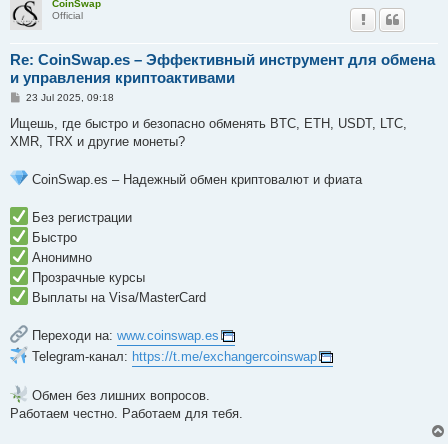
CoinSwap
Official
Re: CoinSwap.es – Эффективный инструмент для обмена
и управления криптоактивами
P
23 Jul 2025, 09:18
o
s
Ищешь, где быстро и безопасно обменять BTC, ETH, USDT, LTC,
t
XMR, TRX и другие монеты?
CoinSwap.es – Надежный обмен криптовалют и фиата
Без регистрации
Быстро
Анонимно
Прозрачные курсы
Выплаты на Visa/MasterCard
Переходи на:
www.coinswap.es
Telegram-канал:
https://t.me/exchangercoinswap
Обмен без лишних вопросов.
Работаем честно. Работаем для тебя.