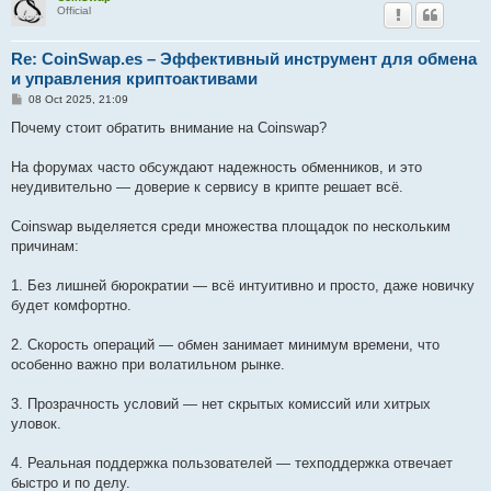
Official
Re: CoinSwap.es – Эффективный инструмент для обмена
и управления криптоактивами
P
08 Oct 2025, 21:09
o
s
Почему стоит обратить внимание на Coinswap?
t
На форумах часто обсуждают надежность обменников, и это
неудивительно — доверие к сервису в крипте решает всё.
Coinswap выделяется среди множества площадок по нескольким
причинам:
1. Без лишней бюрократии — всё интуитивно и просто, даже новичку
будет комфортно.
2. Скорость операций — обмен занимает минимум времени, что
особенно важно при волатильном рынке.
3. Прозрачность условий — нет скрытых комиссий или хитрых
уловок.
4. Реальная поддержка пользователей — техподдержка отвечает
быстро и по делу.