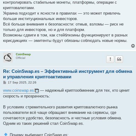
контролировать стабильные монеты, платформы, операции с
криптовалютами.
Украина подходит к ясности в правилах — это может привлечь
больше институциональных инвесторов.
Всё больше внимания к безопасности: отмыв, взломы — риск не
только для инвесторов, но и для платформ.
Возможны сдвиги в том, как стейблкоины функционируют в разных
юрисдикциях — эмитенты будут обязаны соблюдать новые нормы.
CoinSwap
Official
Re: CoinSwap.es – Эффективный инструмент для обмена
и управления криптоактивами
P
17 Sep 2025, 22:26
o
s
www.coinswap.es
— надежный криптообменник для тех, кто ценит
t
скорость и прозрачность:
В условиях стремительного развития криптовалютного рынка
пользователи всё чаще обращают внимание на сервисы, где
сочетаются удобство, безопасность и честные условия обмена.
Одним из таких решений стал CoinSwap.es.
Почему выбирают CoinSwap.es: