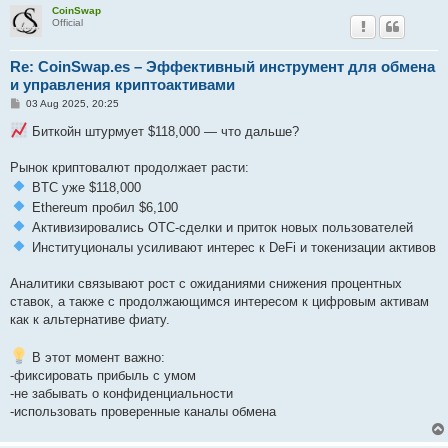
CoinSwap
Official
Re: CoinSwap.es – Эффективный инструмент для обмена
и управления криптоактивами
P
03 Aug 2025, 20:25
o
s
Биткойн штурмует $118,000 — что дальше?
t
Рынок криптовалют продолжает расти:
BTC уже $118,000
Ethereum пробил $6,100
Активизировались OTC-сделки и приток новых пользователей
Институционалы усиливают интерес к DeFi и токенизации активов
Аналитики связывают рост с ожиданиями снижения процентных
ставок, а также с продолжающимся интересом к цифровым активам
как к альтернативе фиату.
В этот момент важно:
-фиксировать прибыль с умом
-не забывать о конфиденциальности
-использовать проверенные каналы обмена