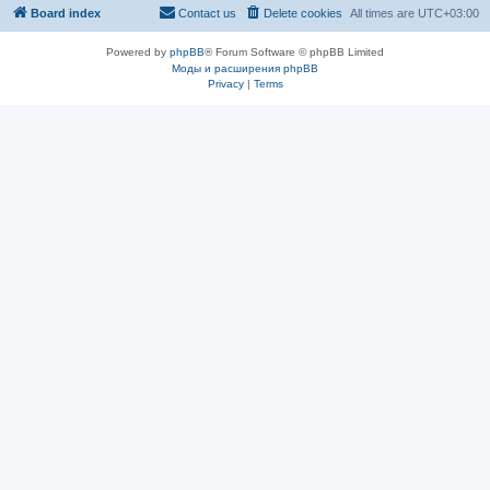
Board index
Contact us
Delete cookies
All times are
UTC+03:00
Powered by
phpBB
® Forum Software © phpBB Limited
Моды и расширения phpBB
Privacy
|
Terms