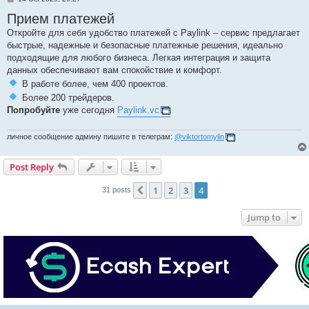
o
Прием платежей
s
t
Откройте для себя удобство платежей с Paylink – сервис предлагает
быстрые, надежные и безопасные платежные решения, идеально
подходящие для любого бизнеса. Легкая интеграция и защита
данных обеспечивают вам спокойствие и комфорт.
В работе более, чем 400 проектов.
Более 200 трейдеров.
Попробуйте
уже сегодня
Paylink.vc
личное сообщение админу пишите в телеграм:
@viktortomylin
Post Reply
1
2
3
4
Previous
31 posts
Jump to