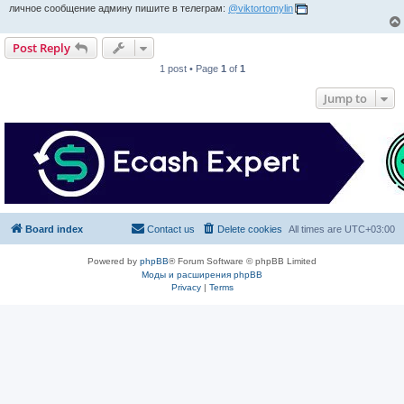
личное сообщение админу пишите в телеграм:
@viktortomylin
Post Reply
1 post • Page
1
of
1
Jump to
Board index
Contact us
Delete cookies
All times are
UTC+03:00
Powered by
phpBB
® Forum Software © phpBB Limited
Моды и расширения phpBB
Privacy
|
Terms