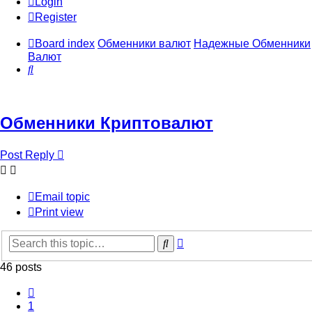
Login
Register
Board index
Обменники валют
Надежные Обменники
Валют
Search
Обменники Криптовалют
Post Reply
Email topic
Print view
Advanced
Search
search
46 posts
Previous
1