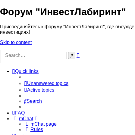
Форум "ИнвестЛабиринт"
Присоединяйтесь к форуму "ИнвестЛабиринт", где обсужден
инвестициях!
Skip to content
Advanced
Search
search
Quick links
Unanswered topics
Active topics
Search
FAQ
mChat
mChat page
Rules