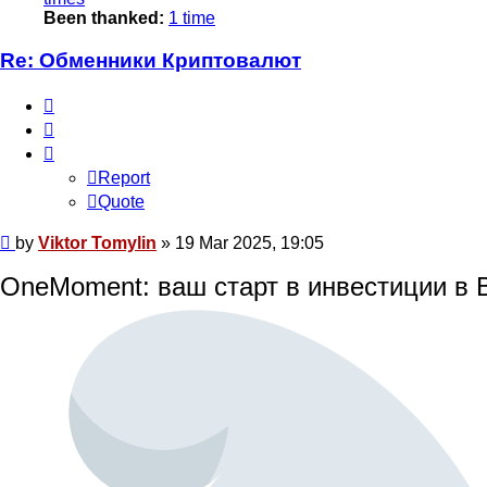
Been thanked:
1 time
Re: Обменники Криптовалют
Report
Quote
Report
Quote
Post
by
Viktor Tomylin
»
19 Mar 2025, 19:05
OneMoment: ваш старт в инвестиции в Bi