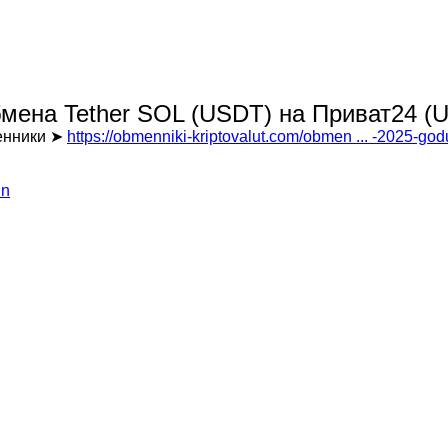
обмена Tether SOL (USDT) на Приват24 (
менники ➤
https://obmenniki-kriptovalut.com/obmen ... -2025-god
in