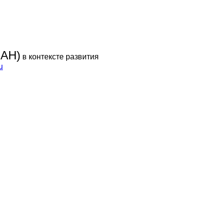
UAH)
в контексте развития
u