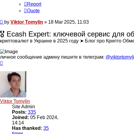
Report
Quote
Post
by
Viktor Tomylin
»
18 Mar 2025, 11:03
🎖 Ecash Expert: ключевой сервис для 
криптовалют в Украине в 2025 году ➤ Блог про Крипто Об
личное сообщение админу пишите в телеграм:
@viktortomyl
Top
Viktor Tomylin
Site Admin
Posts:
335
Joined:
05 Feb 2024,
14:14
Has thanked:
35
times