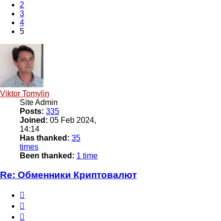
2
3
4
5
Viktor Tomylin
Site Admin
Posts:
335
Joined:
05 Feb 2024,
14:14
Has thanked:
35
times
Been thanked:
1 time
Re: Обменники Криптовалют
Report
Quote