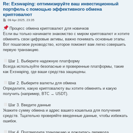
Re: Exswaping: оптимизируйте ваш инвестиционный
портфель с помощью эффективного обмена
криптовалют
P
09 Apr 2025, 23:35
o
s
Процесс обмена криптовалют для новичков
t
Если вы только начинаете знакомство с миром криптовалют и хотите
обменять свои цифровые активы, важно понимать основные этапы.
Вот пошаговое руководство, которое поможет вам легко совершить
первую транзакцию.
Шаг 1. Выберите надежную платформу
Всегда используйте безопасные и проверенные платформы, такие
как Exswaping, где ваши средства защищены.
Шаг 2. Выберите валюты для обмена
Определите, какую криптовалюту вы хотите обменять и какую
получить (например, BTC → USDT).
Шаг 3. Введите данные
Укажите сумму обмена и адрес вашего кошелька для получения
средств. Тщательно проверяйте введенные данные, чтобы избежать
ошибок.
Шаг 4. Подтвердите транзакцию и дождитесь перевода