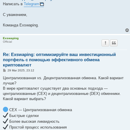
Написать в
Telegram
С уважением,
Команда Exswaping.
Exswaping
Official
Re: Exswaping: оптимизируйте ваш инвестиционный
портфель с помощью эффективного обмена
криптовалют
P
29 Mar 2025, 23:12
o
s
Централизованная vs. Децентрализованная обменка. Какой вариант
t
лучше?
В мире криптовалют существует два основных подхода —
централизованные (CEX) и децентрализованные (DEX) обменники.
Какой вариант выбрать?
CEX — Централизованная обменка
Быстрые сделки
Более высокая ликвидность
Простой процесс использования