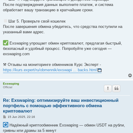
После подтверждения данных выполните платеж, и система
обработает вашу транзакцию в кратчайшие сроки.
Шаг 5. Проверьте свой кошелек
После завершения обмена убедитесь, что средства поступили на
указанный вами адрес.
Exswaping упрощает обмен криптовалют, предлагая быстрый,
безопасный и удобный процесс. Попробуйте уже сегодня —
exswaping.com
⚒ Отзывы на мониторинге обменников Курс Эксперт -
https://kurs.expert/ru/obmennik/exswapi ... backs.html
Exswaping
Official
Re: Exswaping: оптимизируйте ваш инвестиционный
портфель с помощью эффективного обмена
криптовалют
P
15 Jun 2025, 22:16
o
s
Надёжный криптообменник Exswaping — обмен USDT на рубли,
t
гривны или драмы за 5 минут