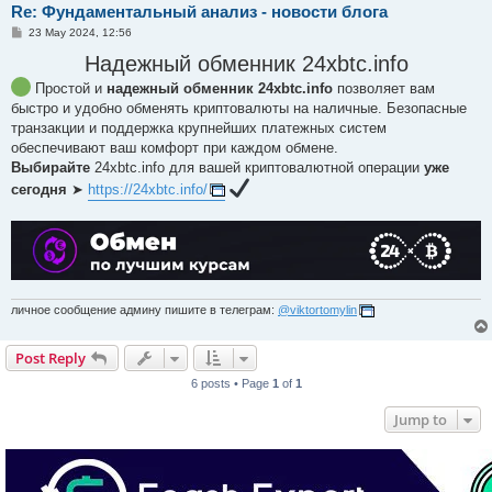
Re: Фундаментальный анализ - новости блога
P
23 May 2024, 12:56
o
s
Надежный обменник 24xbtc.info
t
Простой и
надежный обменник 24xbtc.info
позволяет вам
быстро и удобно обменять криптовалюты на наличные. Безопасные
транзакции и поддержка крупнейших платежных систем
обеспечивают ваш комфорт при каждом обмене.
Выбирайте
24xbtc.info для вашей криптовалютной операции
уже
сегодня
➤
https://24xbtc.info/
личное сообщение админу пишите в телеграм:
@viktortomylin
Post Reply
6 posts • Page
1
of
1
Jump to