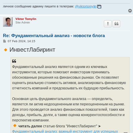
личное сообщение админу пишите в телеграм:
@viktortomylin
Viktor Tomylin
Site Admin
Re: Фундаментальный анализ - новости блога
P
07 Feb 2024, 14:15
o
s
ИнвестЛабиринт
t
Фундаментальный анализ является одним из ключевых
инструментов, которые помогают инвесторам принимать
обоснованные решения на финансовых рынках. Он позволяет
оценить реальную стоимость активов, анализировать финансовую
отчетность компаний и предсказывать их будущую прибыльность.
Основная цель фундаментального анализа — определить,
является ли актив недооцененным или переоцененным на рынке.
Для этого проводится анализ финансовых показателей, таких как
доходы, прибыль, долги, а также оценка конкурентоспособности и
перспектив компании.
читать далее
статью блога "ИнвестЛабиринт" ➤
Фундаментальный анализ: важный инструмент для успешных