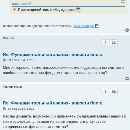
инвестиций
Присоединяйтесь к обсуждению
личное сообщение админу пишите в телеграм:
@viktortomylin
Viktor54
Re: Фундаментальный анализ - новости блога
P
09 Feb 2024, 17:16
o
s
Мне интересно, какие макроэкономические индикаторы вы считаете
t
наиболее важными при фундаментальном анализе рынка?
TechInnovator
Re: Фундаментальный анализ - новости блога
P
14 Feb 2024, 14:13
o
s
Как вы думаете, возможно ли применять фундаментальный анализ к
t
криптовалютам, учитывая их волатильность и отсутствие
традиционных финансовых отчетов?