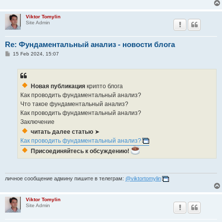
Viktor Tomylin
Site Admin
Re: Фундаментальный анализ - новости блога
P
15 Feb 2024, 15:07
o
s
t
Новая публикация
крипто блога
Как проводить фундаментальный анализ?
Что такое фундаментальный анализ?
Как проводить фундаментальный анализ?
Заключение
читать далее статью
➤
Как проводить фундаментальный анализ?
Присоединяйтесь к обсуждению!
личное сообщение админу пишите в телеграм:
@viktortomylin
Viktor Tomylin
Site Admin