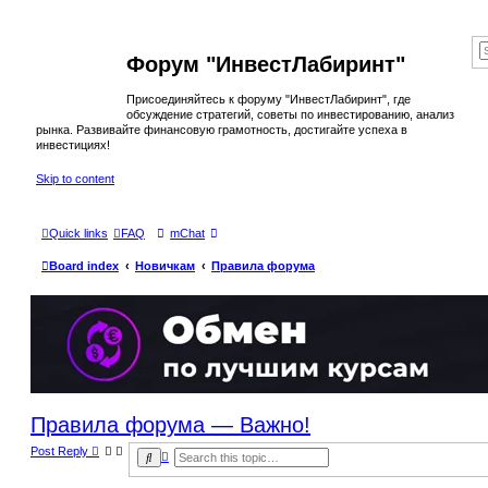
Форум "ИнвестЛабиринт"
Присоединяйтесь к форуму "ИнвестЛабиринт", где
обсуждение стратегий, советы по инвестированию, анализ
рынка. Развивайте финансовую грамотность, достигайте успеха в
инвестициях!
Skip to content
Quick links
FAQ
mChat
Board index
Новичкам
Правила форума
Правила форума — Важно!
Post Reply
A
S
d
e
v
a