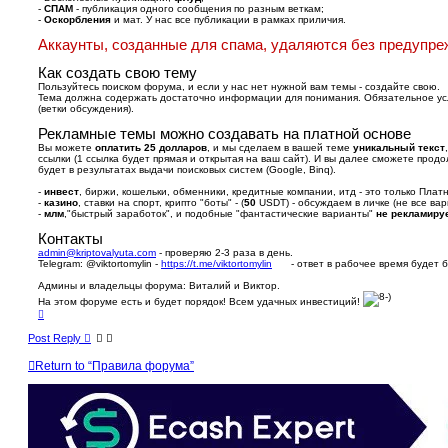
-
СПАМ
- публикация одного сообщения по разным веткам;
-
Оскорбления
и мат. У нас все публикации в рамках приличия.
Аккаунты, созданные для спама, удаляются без предупре
Как создать свою тему
Пользуйтесь поиском форума, и если у нас нет нужной вам темы - создайте свою.
Тема должна содержать достаточно информации для понимания. Обязательное усл
(ветки обсуждения).
Рекламные темы можно создавать на платной основе
Вы можете
оплатить 25 долларов
, и мы сделаем в вашей теме
уникальный текст
ссылки (1 ссылка будет прямая и открытая на ваш сайт). И вы далее сможете прод
будет в результатах выдачи поисковых систем (Google, Binq).
-
инвест
, биржи, кошельки, обменники, кредитные компании, итд - это только Платн
-
казино
, ставки на спорт, крипто "боты" - (
50
USDT) - обсуждаем в личке (не все в
-
млм
,"быстрый заработок", и подобные "фантастические варианты"
не рекламиру
Контакты
admin@kriptovalyuta.com
- проверяю 2-3 раза в день.
Telegram: @viktortomylin -
https://t.me/viktortomylin
- ответ в рабочее время будет 
Админы и владельцы форума: Виталий и Виктор.
На этом форуме есть и будет порядок! Всем удачных инвестиций!
T
o
p
Post Reply
Return to “Правила форума”