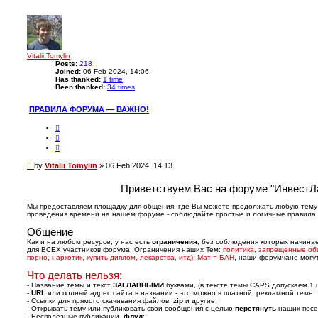
a
r
n
c
c
h
e
d
s
e
Vitalii Tomylin
a
Posts:
218
r
Joined:
06 Feb 2024, 14:06
c
Has thanked:
1 time
Been thanked:
34 times
h
ПРАВИЛА ФОРУМА — ВАЖНО!
R
e
Q
p
u
o
o
r
t
P
by
Vitalii Tomylin
t
»
06 Feb 2024, 14:13
e
o
s
Приветствуем Вас на форуме "ИнвестЛ
t
Мы предоставляем площадку для общения, где Вы можете продолжать любую тему 
проведения времени на нашем форуме - соблюдайте простые и логичные правила!
Общение
Как и на любом ресурсе, у нас есть
ограничения
, без соблюдения которых начина
для ВСЕХ участников форума. Ограничения наших Тем:
политика, запрещенные об
порно, наркотик, купить диплом, лекарства, итд). Мат = БАН
, наши форумчане могут
Что делать нельзя:
- Название темы и текст
ЗАГЛАВНЫМИ
буквами, (в тексте темы CAPS допускаем 1 ш
-
URL
или полный адрес сайта в названии - это можно в платной, рекламной теме.
- Ссылки для прямого скачивания файлов:
zip
и другие;
- Открывать тему или публиковать свои сообщения с целью
перетянуть
наших посе
- Бесполезные публикации,
флуд
;