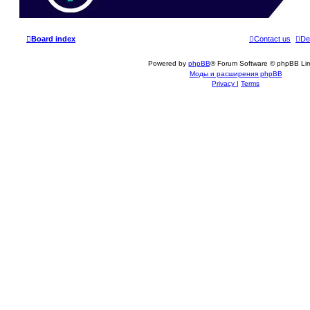
Board index
Contact us
De
Powered by
phpBB
® Forum Software © phpBB Lim
Моды и расширения phpBB
Privacy
|
Terms