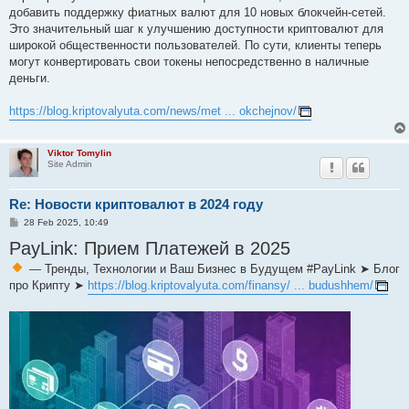
добавить поддержку фиатных валют для 10 новых блокчейн-сетей.
Это значительный шаг к улучшению доступности криптовалют для
широкой общественности пользователей. По сути, клиенты теперь
могут конвертировать свои токены непосредственно в наличные
деньги.
https://blog.kriptovalyuta.com/news/met ... okchejnov/
Viktor Tomylin
Site Admin
Re: Новости криптовалют в 2024 году
P
28 Feb 2025, 10:49
o
PayLink: Прием Платежей в 2025
s
t
— Тренды, Технологии и Ваш Бизнес в Будущем #PayLink ➤ Блог
про Крипту ➤
https://blog.kriptovalyuta.com/finansy/ ... budushhem/