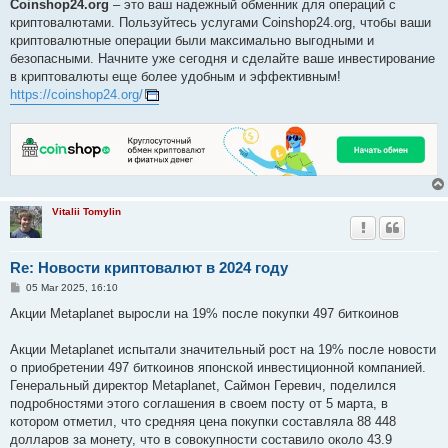
Coinshop24.org
– это ваш надежный обменник для операций с
криптовалютами. Пользуйтесь услугами Coinshop24.org, чтобы ваши
криптовалютные операции были максимально выгодными и
безопасными. Начните уже сегодня и сделайте ваше инвестирование
в криптовалюты еще более удобным и эффективным!
https://coinshop24.org/
Vitalii Tomylin
Re: Новости криптовалют в 2024 году
P
05 Mar 2025, 16:10
o
s
Акции Metaplanet выросли на 19% после покупки 497 биткоинов
t
Акции Metaplanet испытали значительный рост на 19% после новости
о приобретении 497 биткоинов японской инвестиционной компанией.
Генеральный директор Metaplanet, Саймон Геревич, поделился
подробностями этого соглашения в своем посту от 5 марта, в
котором отметил, что средняя цена покупки составляла 88 448
долларов за монету, что в совокупности составило около 43.9