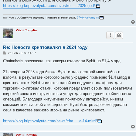
Прогноз и Возможности для Обмена ➤ Блог про Крипту ➤
https://blog.kriptovalyuta.com/invest/e ... -2025-god/
личное сообщение админу пишите в телеграм:
@viktortomylin
Vitalii Tomylin
Re: Новости криптовалют в 2024 году
P
25 Feb 2025, 14:27
o
s
Chainalysis рассказал, как хакеры взломали Bybit на $1,4 млрд
t
21 февраля 2025 года биржа Bybit стала жертвой масштабного
взлома, в результате которого было украдено примерно $1,4 млрд в
криптовалюте. Bybit является одной из ведущих платформ для
торговли криптовалютами, которая предлагает своим пользователям
широкий спектр инструментов и услуг для проведения трейдинговых
операций. Благодаря интуитивно понятному интерфейсу, низким
комиссиям и высокой ликвидности, Bybit быстро зарекомендовала
себя в качестве важного игрока на рынке криптовалют.
https://blog.kriptovalyuta.com/news/cha ... a-14-mlrd/
Vitalii Tomylin