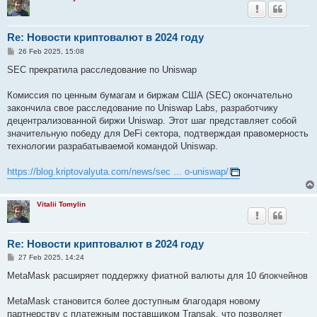
Re: Новости криптовалют в 2024 году
P
26 Feb 2025, 15:08
o
s
SEC прекратила расследование по Uniswap
t
Комиссия по ценным бумагам и биржам США (SEC) окончательно
закончила свое расследование по Uniswap Labs, разработчику
децентрализованной биржи Uniswap. Этот шаг представляет собой
значительную победу для DeFi сектора, подтверждая правомерность
технологии разрабатываемой командой Uniswap.
https://blog.kriptovalyuta.com/news/sec ... o-uniswap/
Vitalii Tomylin
Re: Новости криптовалют в 2024 году
P
27 Feb 2025, 14:24
o
s
MetaMask расширяет поддержку фиатной валюты для 10 блокчейнов
t
MetaMask становится более доступным благодаря новому
партнерству с платежным поставщиком Transak, что позволяет