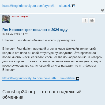
https://blog.kriptovalyuta.com/crypto/k ... situaczii/
Vitalii Tomylin
Re: Новости криптовалют в 2024 году
P
03 Mar 2025, 14:37
o
s
Ethereum Foundation объявил о новом руководстве
t
Ethereum Foundation, ведущий игрок в мире блокчейн-технологий,
недавно объявил о новой структуре руководства. Это произошло
после многих месяцев жалоб сообщества по направлению, в котором
двигался проект. Важность этого решения нельзя переоценить, ведь
новое руководство сулит свежий взгляд на развитие платформы
Ethereum.
https://blog.kriptovalyuta.com/news/eth ... kovodstve/
Coinshop24.org – это ваш надежный
обменник