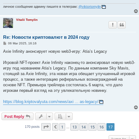
личное сообщение админу пишите в телеграм:
@viktortomylin
Vitalii Tomylin
Re: Новости криптовалют в 2024 году
P
06 Mar 2025, 16:16
o
s
Axie Infinity анонсирует новую web3-игру: Atia’s Legacy
t
Игровой NFT-проект Axie Infinity наконец-то анонсировал новую web3-
игру под названием Atia’s Legacy. По данным компании Sky Mavis,
стоящей за Axie Infinity, эта новая игра обещает улучшенный игровой
процесс, а также интеграцию реферальных вознаграждений на
основе NFT. Премьера трейлера состоялась 6 марта, что дало
игрокам первый взгляд на эту увлекательную новинку.
https://blog.kriptovalyuta.com/news/axi ... as-legacy/
Post Reply
Page
17
of
17
1
13
14
15
16
17
Previous
170 posts
…
Jump to