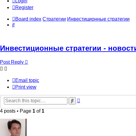
Login
Register
Board index
Стратегии
Инвестиционные стратегии
Search
Инвестиционные стратегии - новост
Post Reply
Email topic
Print view
Advanced
Search
search
4 posts • Page
1
of
1