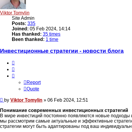
Viktor Tomylin
Site Admin
Posts:
335
Joined:
05 Feb 2024, 14:14
Has thanked:
35 times
Been thanked:
1 time
Инвестиционные стратегии - новости блога
Report
Quote
Report
Quote
Post
by
Viktor Tomylin
»
06 Feb 2024, 12:51
Понимание современных инвестиционных стратегий
В мире инвестиций постоянно появляются новые подходы и 
мы рассмотрим самые актуальные и эффективные стратегии
стратегии могут быть адаптированы под ваш индивидуаль