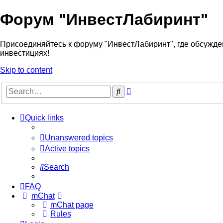
Форум "ИнвестЛабиринт"
Присоединяйтесь к форуму "ИнвестЛабиринт", где обсужден
инвестициях!
Skip to content
Advanced
Search
search
Quick links
Unanswered topics
Active topics
Search
FAQ
mChat
mChat page
Rules