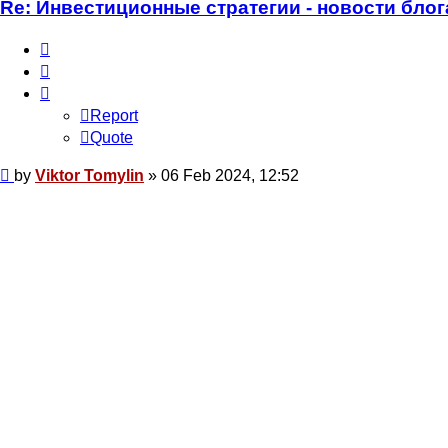
Re: Инвестиционные стратегии - новости блог
Report
Quote
Report
Quote
Post
by
Viktor Tomylin
»
06 Feb 2024, 12:52