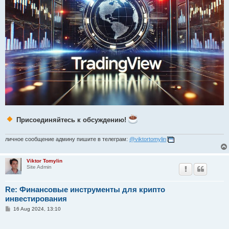
Присоединяйтесь к обсуждению!
личное сообщение админу пишите в телеграм:
@viktortomylin
Viktor Tomylin
Site Admin
Re: Финансовые инструменты для крипто
инвестирования
P
16 Aug 2024, 13:10
o
s
t