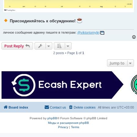
Присоединяйтесь к обсуждению!
личное сообщение админу пишите в телеграм:
@viktortomylin
Post Reply
2 posts • Page
1
of
1
Jump to
Board index
Contact us
Delete cookies
All times are
UTC+03:00
Powered by
phpBB
® Forum Software © phpBB Limited
Моды и расширения phpBB
Privacy
|
Terms