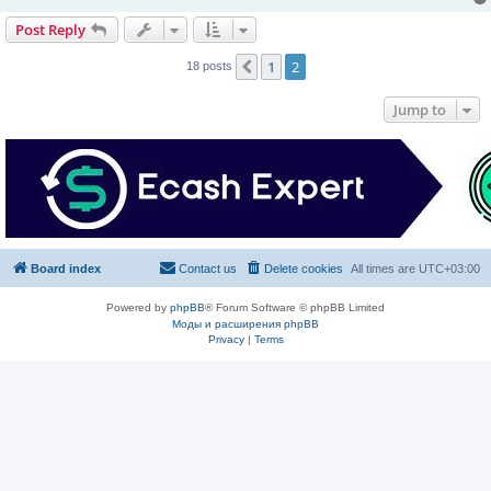
Post Reply
1
2
Previous
18 posts
Jump to
Board index
Contact us
Delete cookies
All times are
UTC+03:00
Powered by
phpBB
® Forum Software © phpBB Limited
Моды и расширения phpBB
Privacy
|
Terms