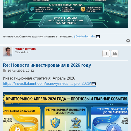
личное сообщение админу пишите в телеграм:
@viktortomylin
Viktor Tomylin
Site Admin
Re: Новости инвестирования в 2026 году
P
10 Apr 2026, 10:32
o
s
Инвестиционная стратегия: Апрель 2026
t
https://investlabirint.com/osnovy/inves ... prel-2026/