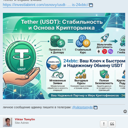
https://investlabirint.com/osnovy/usdt- ... is-24xbtc/
личное сообщение админу пишите в телеграм:
@viktortomylin
Viktor Tomylin
Site Admin