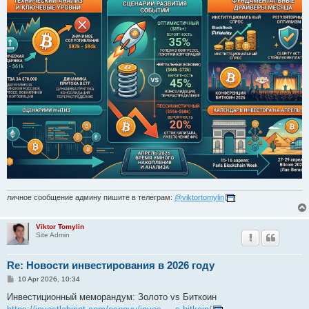
личное сообщение админу пишите в телеграм:
@viktortomylin
Viktor Tomylin
Site Admin
Re: Новости инвестирования в 2026 году
P
10 Apr 2026, 10:34
o
s
Инвестиционный меморандум: Золото vs Биткоин
t