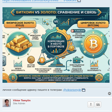
https://investlabirint.com/osnovy/inves ... s-bitkoin/
личное сообщение админу пишите в телеграм:
@viktortomylin
Viktor Tomylin
Site Admin