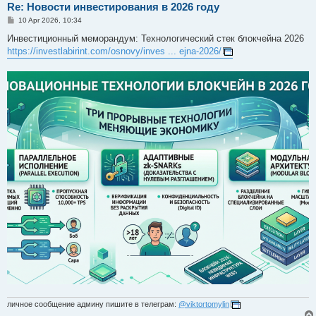
Re: Новости инвестирования в 2026 году
P
10 Apr 2026, 10:34
o
s
Инвестиционный меморандум: Технологический стек блокчейна 2026
t
https://investlabirint.com/osnovy/inves ... ejna-2026/
личное сообщение админу пишите в телеграм:
@viktortomylin