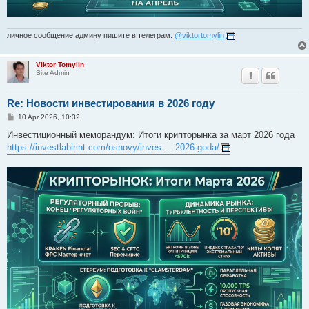
личное сообщение админу пишите в телеграм:
@viktortomylin
Viktor Tomylin
Site Admin
Re: Новости инвестирования в 2026 году
P
10 Apr 2026, 10:32
o
s
Инвестиционный меморандум: Итоги крипторынка за март 2026 года
t
https://investlabirint.com/osnovy/inves ... 2026-goda/