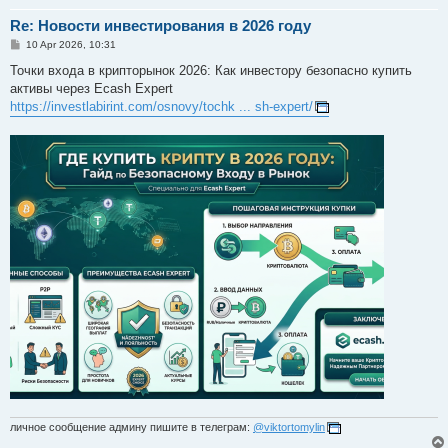
Re: Новости инвестирования в 2026 году
P
10 Apr 2026, 10:31
o
s
Точки входа в крипторынок 2026: Как инвестору безопасно купить
t
активы через Ecash Expert
https://investlabirint.com/osnovy/tochk ... sh-expert/
личное сообщение админу пишите в телеграм:
@viktortomylin