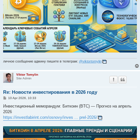
личное сообщение админу пишите в телеграм:
@viktortomylin
Viktor Tomylin
Site Admin
Re: Новости инвестирования в 2026 году
P
10 Apr 2026, 10:33
o
s
Инвестиционный меморандум: Биткоин (BTC) — Прогноз на апрель
t
2026
https://investlabirint.com/osnovy/inves ... prel-2026/