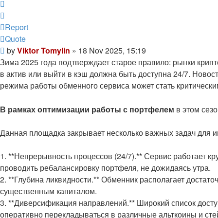
Quote
Report
Quote
Post
by
Viktor Tomylin
»
18 Nov 2025, 15:19
Зима 2025 года подтверждает старое правило: рынки крипто
в актив или выйти в кэш должна быть доступна 24/7. Новос
режима работы обменного сервиса может стать критически
В рамках оптимизации работы с портфелем
в этом сезо
Данная площадка закрывает несколько важных задач для и
1. **Непрерывность процессов (24/7).** Сервис работает к
проводить ребалансировку портфеля, не дожидаясь утра.
2. **Глубина ликвидности.** Обменник располагает достат
существенным капиталом.
3. **Диверсификация направлений.** Широкий список досту
оперативно перекладываться в различные альткоины и сте