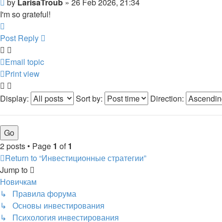
Post
by
LarisaTroub
»
26 Feb 2026, 21:34
I'm so grateful!
Top
Post Reply
Email topic
Print view
Display:
Sort by:
Direction:
2 posts • Page
1
of
1
Return to “Инвестиционные стратегии”
Jump to
Новичкам
↳ Правила форума
↳ Основы инвестирования
↳ Психология инвестирования