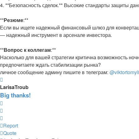
4. **Безопасность сделок.** Высокие стандарты защиты да
**
Резюме
:**
Если вы ищете надежный финансовый шлюз для конвертации
— надежный инструмент в арсенале инвестора.
**
Вопрос к коллегам
:**
Насколько для вашей стратегии критична возможность ночн
предпочитаете ждать стабилизации рынка?
личное сообщение админу пишите в телеграм:
@viktortomyl
Top
LarisaTroub
Big thanks!
Report
Quote
Report
Quote