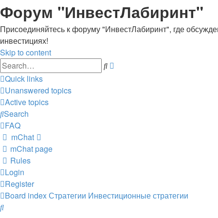
Форум "ИнвестЛабиринт"
Присоединяйтесь к форуму "ИнвестЛабиринт", где обсужден
инвестициях!
Skip to content
Advanced
Search
search
Quick links
Unanswered topics
Active topics
Search
FAQ
mChat
mChat page
Rules
Login
Register
Board index
Стратегии
Инвестиционные стратегии
Search