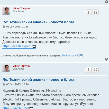
Viktor Tomylin
Site Admin
Re: Технический анализ - новости блога
P
05 Jun 2025, 11:38
o
s
SEPA-переводы без лишних хлопот! Обменивайте ЕВРО на
t
Криптовалюту на Ecash.expert — быстро, безопасно и выгодно.
Доверьте свои финансы надёжному партнёру –
https://ecash.expert/
личное сообщение админу пишите в телеграм:
@viktortomylin
Viktor Tomylin
Site Admin
Re: Технический анализ - новости блога
P
06 Jun 2025, 15:26
o
s
Надежный Крипто Обменник 24xbtc.info
t
Читайте Отзывы клиентов этого проверенного временем сервиса –
24xbtc.info! Пример: Обменник работает быстро и качественно.
Покупал крипту, перевод выполнили за пару минут. (Руслан).
https://24xbtc.info/