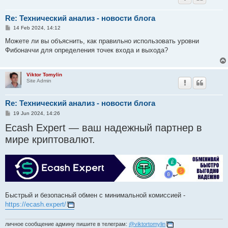
Re: Технический анализ - новости блога
P
14 Feb 2024, 14:12
o
s
Можете ли вы объяснить, как правильно использовать уровни
t
Фибоначчи для определения точек входа и выхода?
Viktor Tomylin
Site Admin
Re: Технический анализ - новости блога
P
19 Jun 2024, 14:26
o
Ecash Expert — ваш надежный партнер в
s
t
мире криптовалют.
Быстрый и безопасный обмен с минимальной комиссией -
https://ecash.expert/
личное сообщение админу пишите в телеграм:
@viktortomylin