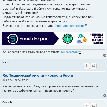
Ecash Expert — ваш надежный партнер в мире криптовалют.
Быстрый и безопасный обмен криптовалют на наличные с
минимальной комиссией.
Поддерживают все основные криптовалюты, обеспечивая вам
гибкость в выборе и мгновенные транзакции.
Выберите этот сервис уже сегодня!
https://ecash.expert/
личное сообщение админу пишите в телеграм:
@viktortomylin
Igor67
Re: Технический анализ - новости блога
P
09 Feb 2024, 17:15
o
s
Как вы думаете, какой индикатор технического анализа является
t
наиболее эффективным для новичков и почему?
Sasha44