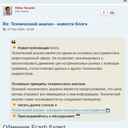
Viktor Tomylin
Site Admin
Re: Технический анализ - новости блога
P
07 Feb 2024, 14:08
o
s
t
Новая публикация
блога
Технический анализ является одним из основных инструментов в
инвестиционной сфере. Он позволяет анализировать и
прогнозировать движение цен на финансовых рынках с помощью
графиков, статистических данных и других технических
индикаторов.
Основные принципы технического анализа
Основой технического анализа является предположение, что цена
актива отражает все имеющиеся о нем информацию. Технический
анализ также основывается на следующих принципах:
читать далее статью
➤
Технический анализ: основные принципы и инструменты
Присоединяйтесь к обсуждению!
Обменник Ecash Expert