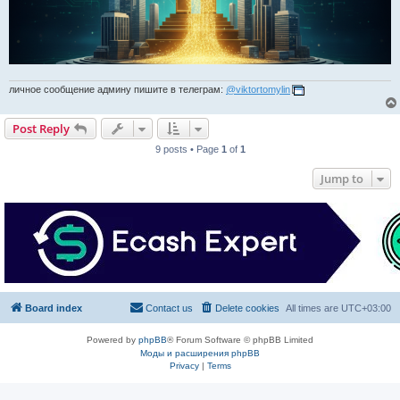
личное сообщение админу пишите в телеграм:
@viktortomylin
Post Reply
9 posts • Page
1
of
1
Jump to
Board index
Contact us
Delete cookies
All times are
UTC+03:00
Powered by
phpBB
® Forum Software © phpBB Limited
Моды и расширения phpBB
Privacy
|
Terms