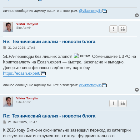
личное сообщение админу пишите в телеграм:
@viktortomylin
Viktor Tomylin
Site Admin
Re: Технический анализ - новости блога
P
31 Jul 2025, 17:48
o
s
SEPA-переводы без лишних хлопот!
Обменивайте ЕВРО на
t
Криптовалюту на Ecash.expert — быстро, безопасно и выгодно.
Доверьте свои финансы надёжному партнёру –
https://ecash.expert/
личное сообщение админу пишите в телеграм:
@viktortomylin
Viktor Tomylin
Site Admin
Re: Технический анализ - новости блога
P
21 Dec 2025, 06:47
o
s
К 2026 году Биткоин окончательно завершил переход из категории
t
спекулятивных инструментов в статус фундаментального