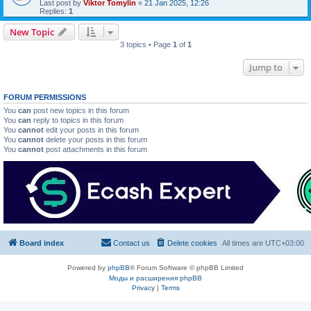
Last post by
Viktor Tomylin
«
21 Jan 2025, 12:26
Replies:
1
New Topic
3 topics • Page
1
of
1
Jump to
FORUM PERMISSIONS
You
can
post new topics in this forum
You
can
reply to topics in this forum
You
cannot
edit your posts in this forum
You
cannot
delete your posts in this forum
You
cannot
post attachments in this forum
Board index
Contact us
Delete cookies
All times are
UTC+03:00
Powered by
phpBB
® Forum Software © phpBB Limited
Моды и расширения phpBB
Privacy
|
Terms