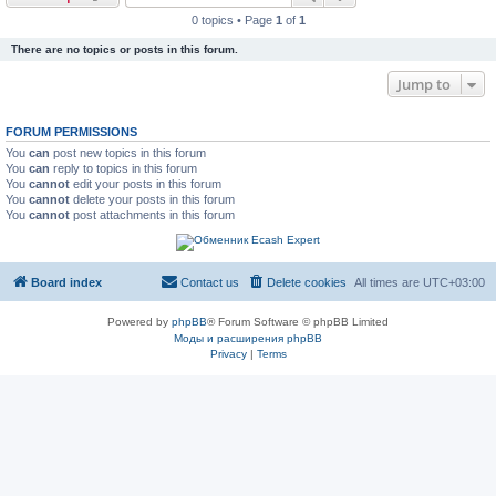
0 topics • Page
1
of
1
There are no topics or posts in this forum.
Jump to
FORUM PERMISSIONS
You
can
post new topics in this forum
You
can
reply to topics in this forum
You
cannot
edit your posts in this forum
You
cannot
delete your posts in this forum
You
cannot
post attachments in this forum
Board index
Contact us
Delete cookies
All times are
UTC+03:00
Powered by
phpBB
® Forum Software © phpBB Limited
Моды и расширения phpBB
Privacy
|
Terms