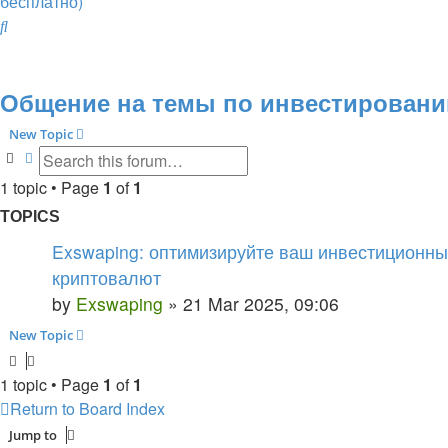
бесплатно)
Search
Общение на темы по инвестированию
New Topic
Search
Advanced search
1 topic • Page
1
of
1
TOPICS
Exswaping: оптимизируйте ваш инвестиционн
криптовалют
by
Exswaping
»
21 Mar 2025, 09:06
New Topic
1 topic • Page
1
of
1
Return to Board Index
Jump to