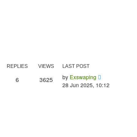
REPLIES
VIEWS
LAST POST
Last
by
Exswaping
Replies
Views
6
3625
post
28 Jun 2025, 10:12