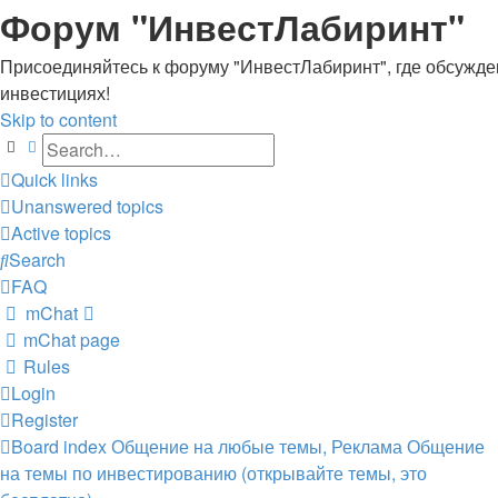
Форум "ИнвестЛабиринт"
Присоединяйтесь к форуму "ИнвестЛабиринт", где обсужден
инвестициях!
Skip to content
Search
Advanced search
Quick links
Unanswered topics
Active topics
Search
FAQ
mChat
mChat page
Rules
Login
Register
Board index
Общение на любые темы, Реклама
Общение
на темы по инвестированию (открывайте темы, это