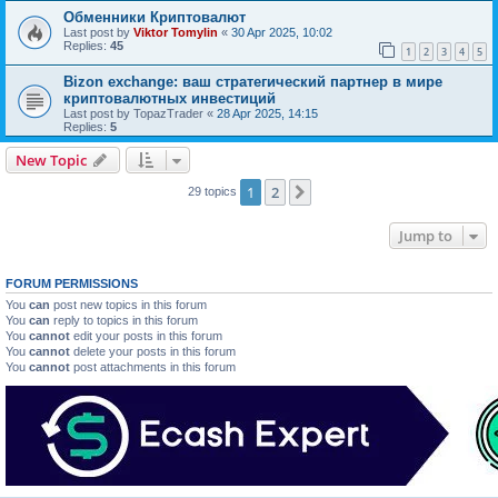
Обменники Криптовалют
Last post by
Viktor Tomylin
«
30 Apr 2025, 10:02
Replies:
45
1
2
3
4
5
Bizon exchange: ваш стратегический партнер в мире
криптовалютных инвестиций
Last post by
TopazTrader
«
28 Apr 2025, 14:15
Replies:
5
New Topic
1
2
Next
29 topics
Jump to
FORUM PERMISSIONS
You
can
post new topics in this forum
You
can
reply to topics in this forum
You
cannot
edit your posts in this forum
You
cannot
delete your posts in this forum
You
cannot
post attachments in this forum