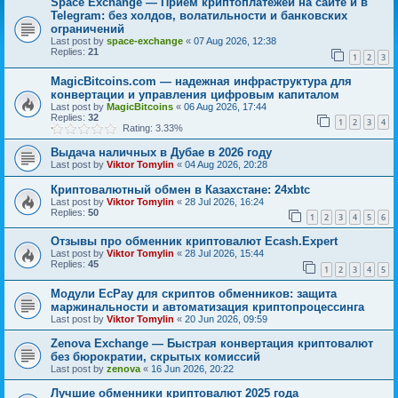
Space Exchange — Прием криптоплатежей на сайте и в
Telegram: без холдов, волатильности и банковских
ограничений
Last post by
space-exchange
«
07 Aug 2026, 12:38
Replies:
21
1
2
3
MagicBitcoins.com — надежная инфраструктура для
конвертации и управления цифровым капиталом
Last post by
MagicBitcoins
«
06 Aug 2026, 17:44
Replies:
32
1
2
3
4
Rating: 3.33%
Выдача наличных в Дубае в 2026 году
Last post by
Viktor Tomylin
«
04 Aug 2026, 20:28
Криптовалютный обмен в Казахстане: 24xbtc
Last post by
Viktor Tomylin
«
28 Jul 2026, 16:24
Replies:
50
1
2
3
4
5
6
Отзывы про обменник криптовалют Ecash.Expert
Last post by
Viktor Tomylin
«
28 Jul 2026, 15:44
Replies:
45
1
2
3
4
5
Модули EcPay для скриптов обменников: защита
маржинальности и автоматизация криптопроцессинга
Last post by
Viktor Tomylin
«
20 Jun 2026, 09:59
Zenova Exchange — Быстрая конвертация криптовалют
без бюрократии, скрытых комиссий
Last post by
zenova
«
16 Jun 2026, 20:22
Лучшие обменники криптовалют 2025 года