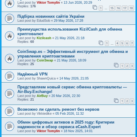
Last post by
Viktor Tomylin
«
13 Jun 2026, 20:29
Replies:
176
1
15
16
17
18
…
Підбірка новинних сайтів України
Last post by
EdudSob
«
29 May 2026, 17:28
Преимущества использования KizilCash для обмена
криптовалют
Last post by
Kizilcash
«
21 May 2026, 21:18
Replies:
60
1
4
5
6
7
…
CoinSwap.es – Эффективный инструмент для обмена и
управления криптоактивами
Last post by
CoinSwap
«
21 May 2026, 18:09
Replies:
25
1
2
3
Надёжный VPN
Last post by
ShawnQuica
«
14 May 2026, 21:05
Представляем новый сервис обмена криптовалюты —
Air-Buy.Exchange!
Last post by
AirBuy
«
20 Mar 2026, 22:30
Replies:
21
1
2
3
Возможно ли сделать ремонт без нервов
Last post by
Vikkiedike
«
05 Feb 2026, 11:32
Обмен цифровых активов в 2025 году: Критерии
надежности и обзор сервиса eCash.Expert
Last post by
Viktor Tomylin
«
18 Nov 2025, 14:01