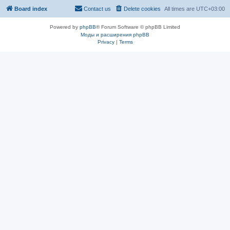
Board index
Contact us
Delete cookies
All times are
UTC+03:00
Powered by
phpBB
® Forum Software © phpBB Limited
Моды и расширения phpBB
Privacy
|
Terms