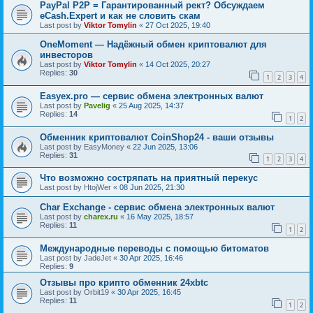
PayPal P2P = Гарантированный рект? Обсуждаем
eCash.Expert и как не словить скам
Last post by
Viktor Tomylin
«
27 Oct 2025, 19:40
OneMoment — Надёжный обмен криптовалют для
инвесторов
Last post by
Viktor Tomylin
«
14 Oct 2025, 20:27
Replies:
30
1
2
3
4
Easyex.pro — сервис обмена электронных валют
Last post by
Pavelig
«
25 Aug 2025, 14:37
Replies:
14
1
2
Обменник криптовалют CoinShop24 - ваши отзывы
Last post by
EasyMoney
«
22 Jun 2025, 13:06
Replies:
31
1
2
3
4
Что возможно состряпать на приятный перекус
Last post by
HtojWer
«
08 Jun 2025, 21:30
Char Exchange - сервис обмена электронных валют
Last post by
charex.ru
«
16 May 2025, 18:57
Replies:
11
1
2
Международные переводы с помощью битоматов
Last post by
JadeJet
«
30 Apr 2025, 16:46
Replies:
9
Отзывы про крипто обменник 24xbtc
Last post by
Orbit19
«
30 Apr 2025, 16:45
Replies:
11
1
2