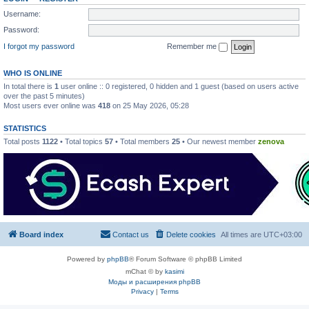
Username:
Password:
I forgot my password
Remember me
WHO IS ONLINE
In total there is
1
user online :: 0 registered, 0 hidden and 1 guest (based on users active
over the past 5 minutes)
Most users ever online was
418
on 25 May 2026, 05:28
STATISTICS
Total posts
1122
• Total topics
57
• Total members
25
• Our newest member
zenova
Board index
Contact us
Delete cookies
All times are
UTC+03:00
Powered by
phpBB
® Forum Software © phpBB Limited
mChat © by
kasimi
Моды и расширения phpBB
Privacy
|
Terms