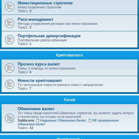
Инвестиционные стратегии
Инвестиционные стратегии
Topics:
3
Риск-менеджмент
Методы управления рисками при инвестировании.
Topics:
2
Портфельная диверсификация
Портфельная диверсификация
Topics:
1
Криптовалюта
Прогноз курса валют
Темы, в помощь по инвестированию
Topics:
6
Новости криптовалют
Тут актуальные новости важного инвест направления
Topics:
7
Forum
Обменники валют
Тут темы представителей обменных сервисов, вы можете задать вопрос
и посмотреть на отзывы пользователей
Subforums:
Надежные Обменники Валют
,
НЕ проверенные
обменники валют
Topics:
33