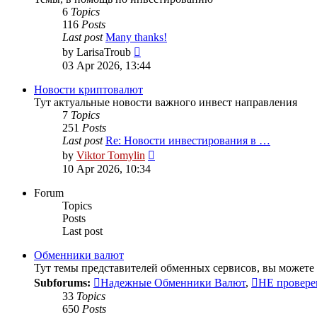
6
Topics
116
Posts
Last post
Many thanks!
View
by
LarisaTroub
the
03 Apr 2026, 13:44
latest
post
Новости криптовалют
Тут актуальные новости важного инвест направления
7
Topics
251
Posts
Last post
Re: Новости инвестирования в …
View
by
Viktor Tomylin
the
10 Apr 2026, 10:34
latest
post
Forum
Topics
Posts
Last post
Обменники валют
Тут темы представителей обменных сервисов, вы можете 
Subforums:
Надежные Обменники Валют
,
НЕ провере
33
Topics
650
Posts