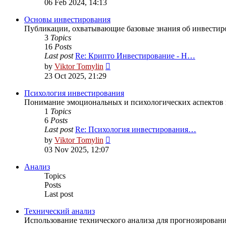
06 Feb 2024, 14:13
latest
post
Основы инвестирования
Публикации, охватывающие базовые знания об инвестиров
3
Topics
16
Posts
Last post
Re: Крипто Инвестирование - Н…
View
by
Viktor Tomylin
the
23 Oct 2025, 21:29
latest
post
Психология инвестирования
Понимание эмоциональных и психологических аспектов 
1
Topics
6
Posts
Last post
Re: Психология инвестирования…
View
by
Viktor Tomylin
the
03 Nov 2025, 12:07
latest
post
Анализ
Topics
Posts
Last post
Технический анализ
Использование технического анализа для прогнозировани