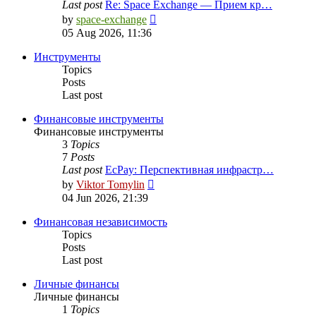
Last post
Re: Space Exchange — Прием кр…
View
by
space-exchange
the
05 Aug 2026, 11:36
latest
post
Инструменты
Topics
Posts
Last post
Финансовые инструменты
Финансовые инструменты
3
Topics
7
Posts
Last post
EcPay: Перспективная инфрастр…
View
by
Viktor Tomylin
the
04 Jun 2026, 21:39
latest
post
Финансовая независимость
Topics
Posts
Last post
Личные финансы
Личные финансы
1
Topics