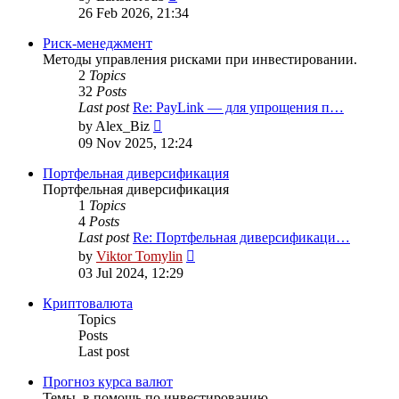
the
26 Feb 2026, 21:34
latest
post
Риск-менеджмент
Методы управления рисками при инвестировании.
2
Topics
32
Posts
Last post
Re: PayLink — для упрощения п…
View
by
Alex_Biz
the
09 Nov 2025, 12:24
latest
post
Портфельная диверсификация
Портфельная диверсификация
1
Topics
4
Posts
Last post
Re: Портфельная диверсификаци…
View
by
Viktor Tomylin
the
03 Jul 2024, 12:29
latest
post
Криптовалюта
Topics
Posts
Last post
Прогноз курса валют
Темы, в помощь по инвестированию