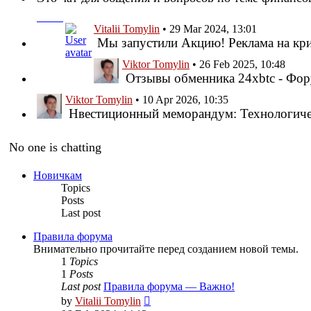
Привет!
Vitalii Tomylin
•
29 Mar 2024, 13:01
Мы запустили Акцию! Реклама на крип
Viktor Tomylin
•
26 Feb 2025, 10:48
Отзывы обменника 24xbtc - Фор
Viktor Tomylin
•
10 Apr 2026, 10:35
Нвестиционный меморандум: Технологиче
No one is chatting
Новичкам
Topics
Posts
Last post
Правила форума
Внимательно прочитайте перед созданием новой темы.
1
Topics
1
Posts
Last post
Правила форума — Важно!
View
by
Vitalii Tomylin
the