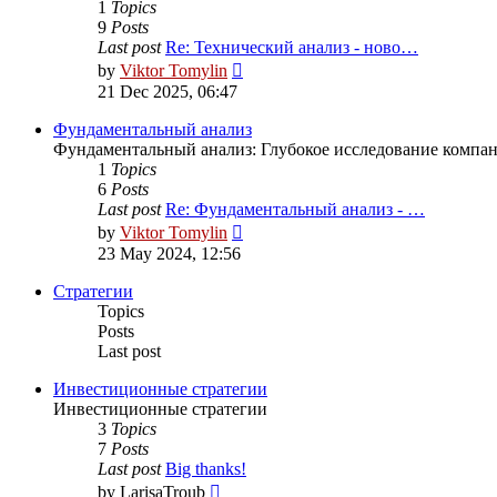
1
Topics
9
Posts
Last post
Re: Технический анализ - ново…
View
by
Viktor Tomylin
the
21 Dec 2025, 06:47
latest
post
Фундаментальный анализ
Фундаментальный анализ: Глубокое исследование компан
1
Topics
6
Posts
Last post
Re: Фундаментальный анализ - …
View
by
Viktor Tomylin
the
23 May 2024, 12:56
latest
post
Стратегии
Topics
Posts
Last post
Инвестиционные стратегии
Инвестиционные стратегии
3
Topics
7
Posts
Last post
Big thanks!
View
by
LarisaTroub