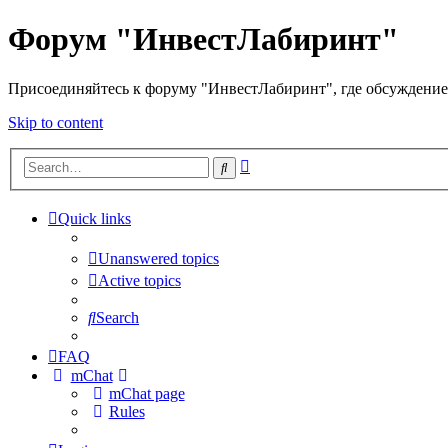
Форум "ИнвестЛабиринт"
Присоединяйтесь к форуму "ИнвестЛабиринт", где обсуждение 
Skip to content
Advanced
Search
search
Quick links
Unanswered topics
Active topics
Search
FAQ
mChat
mChat page
Rules