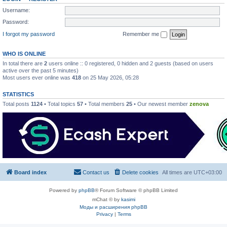
Username:
Password:
I forgot my password
Remember me
WHO IS ONLINE
In total there are
2
users online :: 0 registered, 0 hidden and 2 guests (based on users
active over the past 5 minutes)
Most users ever online was
418
on 25 May 2026, 05:28
STATISTICS
Total posts
1124
• Total topics
57
• Total members
25
• Our newest member
zenova
Board index
Contact us
Delete cookies
All times are
UTC+03:00
Powered by
phpBB
® Forum Software © phpBB Limited
mChat © by
kasimi
Моды и расширения phpBB
Privacy
|
Terms