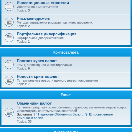
Инвестиционные стратегии
Инвестиционные стратегии
Topics:
3
Риск-менеджмент
Методы управления рисками при инвестировании.
Topics:
2
Портфельная диверсификация
Портфельная диверсификация
Topics:
1
Криптовалюта
Прогноз курса валют
Темы, в помощь по инвестированию
Topics:
6
Новости криптовалют
Тут актуальные новости важного инвест направления
Topics:
7
Forum
Обменники валют
Тут темы представителей обменных сервисов, вы можете задать вопрос
и посмотреть на отзывы пользователей
Subforums:
Надежные Обменники Валют
,
НЕ проверенные
обменники валют
Topics:
33