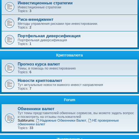
Инвестиционные стратегии
Инвестиционные стратегии
Topics:
3
Риск-менеджмент
Методы управления рисками при инвестировании.
Topics:
2
Портфельная диверсификация
Портфельная диверсификация
Topics:
1
Криптовалюта
Прогноз курса валют
Темы, в помощь по инвестированию
Topics:
6
Новости криптовалют
Тут актуальные новости важного инвест направления
Topics:
7
Forum
Обменники валют
Тут темы представителей обменных сервисов, вы можете задать вопрос
и посмотреть на отзывы пользователей
Subforums:
Надежные Обменники Валют
,
НЕ проверенные
обменники валют
Topics:
33