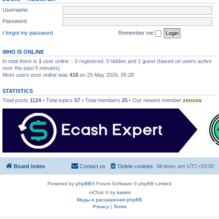
Username:
Password:
I forgot my password
Remember me
WHO IS ONLINE
In total there is
1
user online :: 0 registered, 0 hidden and 1 guest (based on users active
over the past 5 minutes)
Most users ever online was
418
on 25 May 2026, 05:28
STATISTICS
Total posts
1124
• Total topics
57
• Total members
25
• Our newest member
zenova
Board index
Contact us
Delete cookies
All times are
UTC+03:00
Powered by
phpBB
® Forum Software © phpBB Limited
mChat © by
kasimi
Моды и расширения phpBB
Privacy
|
Terms