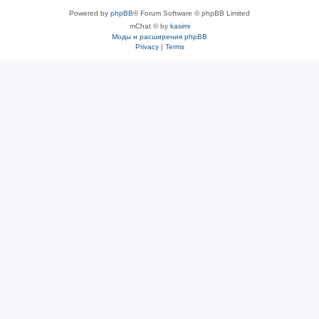
Powered by
phpBB
® Forum Software © phpBB Limited
mChat © by
kasimi
Моды и расширения phpBB
Privacy
|
Terms