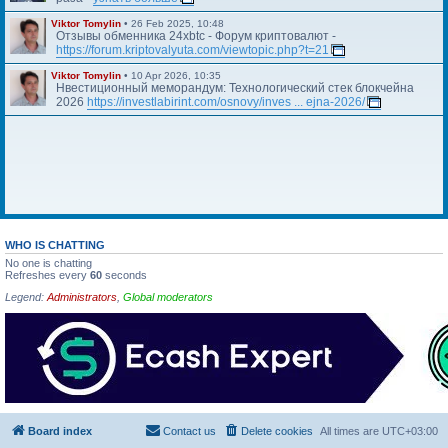
Viktor Tomylin
•
26 Feb 2025, 10:48
Отзывы обменника 24xbtc - Форум криптовалют -
https://forum.kriptovalyuta.com/viewtopic.php?t=21
Viktor Tomylin
•
10 Apr 2026, 10:35
Нвестиционный меморандум: Технологический стек блокчейна
2026
https://investlabirint.com/osnovy/inves ... ejna-2026/
WHO IS CHATTING
No one is chatting
Refreshes every
60
seconds
Legend:
Administrators
,
Global moderators
Board index
Contact us
Delete cookies
All times are
UTC+03:00