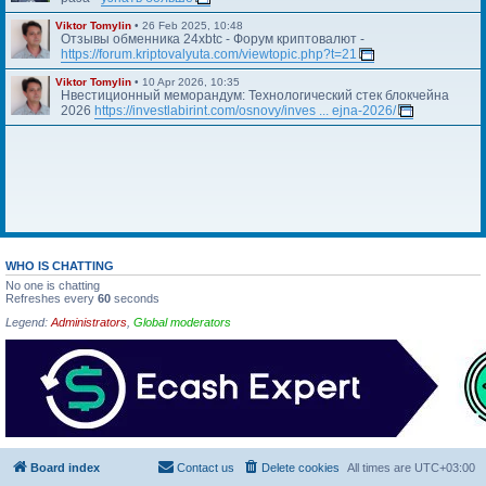
Viktor Tomylin
•
26 Feb 2025, 10:48
Отзывы обменника 24xbtc - Форум криптовалют -
https://forum.kriptovalyuta.com/viewtopic.php?t=21
Viktor Tomylin
•
10 Apr 2026, 10:35
Нвестиционный меморандум: Технологический стек блокчейна
2026
https://investlabirint.com/osnovy/inves ... ejna-2026/
WHO IS CHATTING
No one is chatting
Refreshes every
60
seconds
Legend:
Administrators
,
Global moderators
Board index
Contact us
Delete cookies
All times are
UTC+03:00