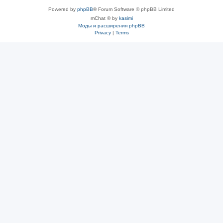
Powered by
phpBB
® Forum Software © phpBB Limited
mChat © by
kasimi
Моды и расширения phpBB
Privacy
|
Terms